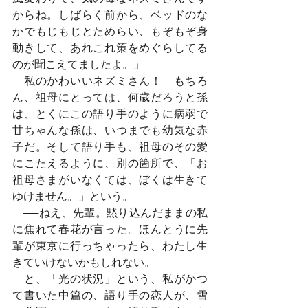
からね。しばらく前から、ベッドのな
かでもじもじとためらい、もぞもぞ身
動きして、あれこれ策をめぐらしてる
のが聞こえてましたよ。」
　私のかわいいネズミさん！　もちろ
ん、祖母にとっては、何歳だろうと孫
は、とくにこの語り手のように病弱で
甘ちゃんな孫は、いつまでも幼気な赤
子だ。そして語り手も、祖母のその愛
にこたえるように、別の箇所で、「お
祖母さまがいなくては、ぼくは生きて
ゆけません。」という。
　──ねえ、先輩。黙り込んだままの私
に焦れて春花が言った。ほんとうに先
輩が東京に行っちゃったら、わたし生
きていけないかもしれない。
　と、「光の状況」という、私がかつ
て書いた中篇の、語り手の恋人が、雪