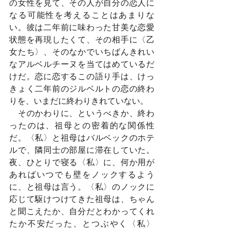
の女性を見て、その人が自分の恋人に
なる可能性を考えることはあまりな
い。彼は二年前に味わった甘美な恋愛
状態を再現したくて、その相手に〈乙
女たち〉、そのなかでいちばんきれい
なアルベルチーヌを当てはめているだ
けだ。恋に恋するこの語り手は、けっ
きょく二年前のジルベルトの恋の終わ
りを、いまだに終わりきれていない。
　そのかわりに、というべきか、終わ
ったのは、祖母との密着的な関係性
だ。〈私〉と祖母はバルベックのホテ
ルで、隣同士の部屋に滞在していた。
夜、ひとりで寝る〈私〉に、何か用が
あればいつでも壁をノックするよう
に、と祖母は言う。〈私〉のノックに
応じて駆けつけてきた祖母は、ちゃん
と聞こえたか、自分だとわかってくれ
たか不安だった、とつぶやく〈私〉