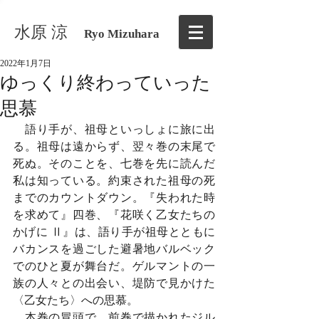
水原 涼
Ryo Mizuhara
2022年1月7日
ゆっくり終わっていった
思慕
　語り手が、祖母といっしょに旅に出
る。祖母は遠からず、翌々巻の末尾で
死ぬ。そのことを、七巻を先に読んだ
私は知っている。約束された祖母の死
までのカウントダウン。『失われた時
を求めて』四巻、『花咲く乙女たちの
かげに Ⅱ』は、語り手が祖母とともに
バカンスを過ごした避暑地バルベック
でのひと夏が舞台だ。ゲルマントの一
族の人々との出会い、堤防で見かけた
〈乙女たち〉への思慕。
　本巻の冒頭で、前巻で描かれたジル