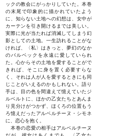
ックの教会にがっかりしていた。本巻
の末尾で印象的に描かれていたよう
に、知らない土地への幻想は、女中が
カーテンを引き開けるまでは美しい。
実際に光が当たれば消滅してしまう幻
影としての土地。一生訪れることがな
ければ、〈私〉はきっと、夢幻のなか
のバルベックを永遠に愛していられ
た。心からその土地を愛することがで
きれば、そこに身を置く必要すらな
く、それは人が人を愛するときにも同
じことがいえるのかもしれない。語り
手は、目の色を間違えて憶えていたジ
ルベルトに、ほかの乙女たちとあんま
り見分けがつかず、ほくろの位置もう
ろ憶えだったアルベルチーヌ・シモネ
に、恋心を抱く。
　本巻の恋愛の相手はアルベルチーヌ
だが、彼女はあくまでも、〈乙女た