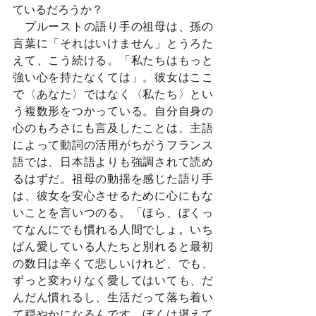
ているだろうか？
　プルーストの語り手の祖母は、孫の
言葉に「それはいけません」とうろた
えて、こう続ける。「私たちはもっと
強い心を持たなくては」。彼女はここ
で〈あなた〉ではなく〈私たち〉とい
う複数形をつかっている。自分自身の
心のもろさにも言及したことは、主語
によって動詞の活用がちがうフランス
語では、日本語よりも強調されて読め
るはずだ。祖母の動揺を感じた語り手
は、彼女を安心させるために心にもな
いことを言いつのる。「ほら、ぼくっ
てなんにでも慣れる人間でしょ。いち
ばん愛している人たちと別れると最初
の数日は辛くて悲しいけれど、でも、
ずっと変わりなく愛してはいても、だ
んだん慣れるし、生活だって落ち着い
て穏やかになるんです。ぼくは堪えて