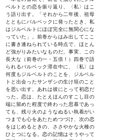
ベルトとの恋を振り返り、〈私〉はこ
う語り出す。「それから二年後、祖母
とともにバルベックに発ったとき、私
はジルベルトにほぼ完全に無関心にな
っていた」。前巻からはみ出してここ
に書き連ねられている時点で、ほとん
ど強がりみたいなものだ。事実、この
長大な（前巻の一・五倍！）四巻で語
られるバルベック滞在中に、〈私〉は
何度もジルベルトのことを、ジルベル
トと出会ったサンザシの生け垣のこと
を思い出す。あれは彼にとって初恋だ
った。恋は、たとえほんのすこし目の
端に留めた程度で終わった思慕であっ
ても、残り火のようなぬるい執着がい
つまでも心をあたためつづけ、次の恋
をはじめるときの、ささやかな火種の
ひとつになる。恋の記憶はそうやって