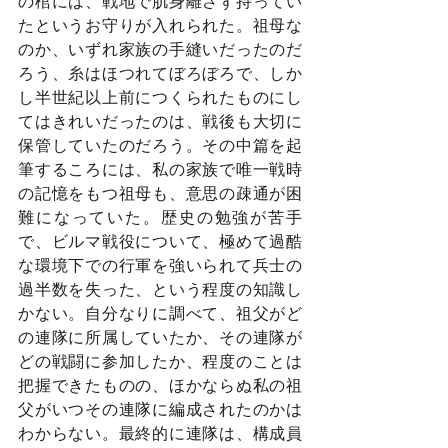
の棺には、戦地で肌身離さず持ってい
たというお守りが入れられた。祖母な
のか、いずれ家族の手縫いだったのだ
ろう、糸はほつれてぼろぼろで、しか
し半世紀以上前につくられたものにし
てはきれいだったのは、戦後も大切に
保管していたのだろう。その中篇を起
筆するころには、私の家族で唯一戦時
の記憶をもつ祖母も、意思の疎通が困
難になっていた。歴史の勉強が苦手
で、ビルマ戦役について、極めて過酷
な環境下での行軍を強いられて兵士の
過半数を失った、という程度の知識し
かない。自分なりに調べて、祖父がど
の連隊に所属していたか、その連隊が
どの戦闘に参加したか、程度のことは
把握できたものの、ほかならぬ私の祖
父がいつその連隊に編成されたのかは
わからない。最終的に連隊は、構成員