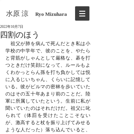
水原 涼
Ryo Mizuhara
2022年10月7日
四割のほう
　祖父が肺を病んで死んだとき私は小
学校の中学年で、彼のことを、やたら
と背筋がしゃんとして厳格な、碁を打
つときだけ笑顔になって、ルールもよ
くわかっとらん孫を打ち負かしては悦
に入るじいちゃん、くらいに記憶して
いる。彼がビルマの密林を歩いていた
のはその五十年あまり前のことだ。陸
軍に所属していたという。生前に私が
聞いていたのはそれだけだ。祖父に叱
られて（体罰を受けたことこそない
が、激高すると杖を振り上げてみせる
ような人だった）落ち込んでいると、