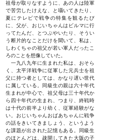
祖母が取りなすように、あの人は陸軍
で苦労したけえな、と囁いてきたり、
夏にテレビで戦争の特集を観るたび
に、父が、おじいちゃんはビルマに行
ってたんだ、とつぶやいたり、そうい
う断片的なことだけを聞いて、私は、
しわくちゃの祖父が若い軍人だったこ
ろのことを想像していた。
　一九八九年に生まれた私は、おそら
く、太平洋戦争に従軍した元兵士を祖
父に持つ者としては、かなり遅い世代
に属している。同級生の親は六十年代
生まれが中心で、祖父母は三十年代か
ら四十年代の生まれ、つまり、終戦時
は十代の前半より幼く、従軍経験がな
い。おじいちゃんおばあちゃんに戦争
の話をきいてきましょう、というよう
な課題が出された記憶もある。同級生
のほとんどは、疎開してきた大阪の子