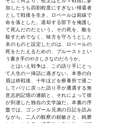
そして何より、祖父はビルマ戦役に参
加したうち四割程度にすぎない帰還者
として戦後を生き、ロベールは前線で
命を落とした。退却する部下を掩護し
て死んだのだという。その死を、敵を
殺すためでなく、味方を守ろうとした
末のものと設定したのは、ロベールの
死をたたえるための、プルーストとい
う書き手のやさしさなのだろうか。
　とはいえ戦争は、この語り手にとっ
て人生の一挿話に過ぎない。本巻の白
眉は終戦後、十年ほどを療養所で過ご
してパリに戻った語り手が遭遇する無
意志的記憶の連鎖と、それによって彼
が到達した独自の文学論だ。本書の序
盤では、ゴングール兄弟の日記を読み
ながら、二人の観察の鋭敏さと、鈍磨
しきった自身の感受性を引き比べて消
沈していた語り手は、ここにいたっ