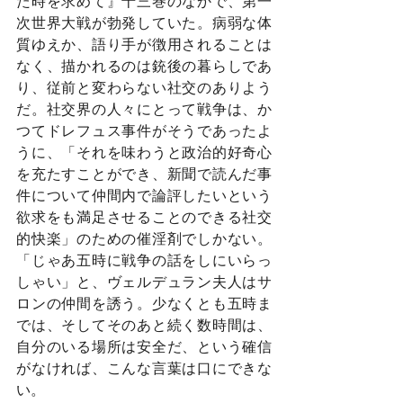
た時を求めて』十三巻のなかで、第一
次世界大戦が勃発していた。病弱な体
質ゆえか、語り手が徴用されることは
なく、描かれるのは銃後の暮らしであ
り、従前と変わらない社交のありよう
だ。社交界の人々にとって戦争は、か
つてドレフュス事件がそうであったよ
うに、「それを味わうと政治的好奇心
を充たすことができ、新聞で読んだ事
件について仲間内で論評したいという
欲求をも満足させることのできる社交
的快楽」のための催淫剤でしかない。
「じゃあ五時に戦争の話をしにいらっ
しゃい」と、ヴェルデュラン夫人はサ
ロンの仲間を誘う。少なくとも五時ま
では、そしてそのあと続く数時間は、
自分のいる場所は安全だ、という確信
がなければ、こんな言葉は口にできな
い。