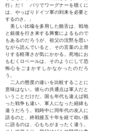
行』だ！　パリでワーグナーを聴くに
は、やっぱりドイツ軍の到来を必要と
するのさ。」
　美しい比喩を多用した饒舌は、戦地
と銃後を行き来する興奮によるもので
もあるのだろうが、祖父の沈黙を思い
ながら読んでいると、その言葉の上滑
りする軽薄さが気にかかる。死地にお
もむくロベールは、そのようにして恐
怖心をごまかすしかなかったのだろ
う。
　二人の態度の違いを比較することに
意味はない。彼らの共通点は軍人だと
いうことだけだ。国も年代も違えば戦
った戦争も違い、軍人になった経緯も
違うだろう。戦時中に同年代の友人に
語るのと、終戦後五十年を経て幼い孫
に語るのは、心もちがまったく違う。