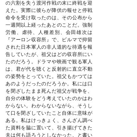
の六割を失う渡河作戦の末に終戦を迎
えた。実際に彼らが降伏の報せと停戦
命令を受け取ったのは、その公布から
一週間以上経ったあとのことだ。強制
労働、虐待、人種差別、会田雄次は
『アーロン収容所』で、ビルマで抑留
された日本軍人の非人道的な待遇を報
告していたが、祖父はどの収容所にい
たのだろう。ドラマや映画で観る軍人
は、君が代を聴くと反射的に直立不動
の姿勢をとっていた。祖父もかつては
あのようだったのだろうか。私には口
を閉ざしたまま死んだ祖父が戦争を、
自分の体験をどう考えていたのかはわ
からない。わからないながら、そうし
て口を閉ざしていたこと自体に意味が
ある。私はけっきょく、さんざん調べ
た資料を脇に置いて、引き揚げてきた
夫は何も語ろうとしなかった、と書い