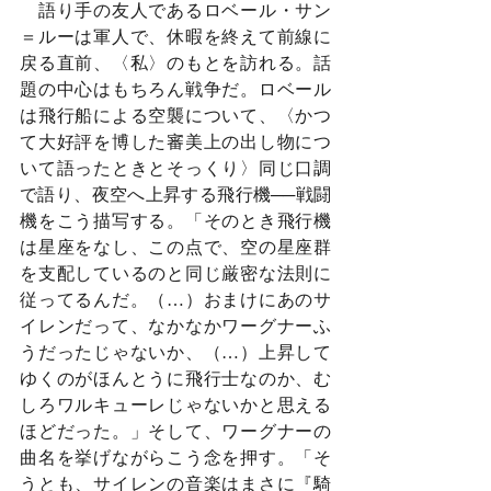
　語り手の友人であるロベール・サン
＝ルーは軍人で、休暇を終えて前線に
戻る直前、〈私〉のもとを訪れる。話
題の中心はもちろん戦争だ。ロベール
は飛行船による空襲について、〈かつ
て大好評を博した審美上の出し物につ
いて語ったときとそっくり〉同じ口調
で語り、夜空へ上昇する飛行機──戦闘
機をこう描写する。「そのとき飛行機
は星座をなし、この点で、空の星座群
を支配しているのと同じ厳密な法則に
従ってるんだ。（…）おまけにあのサ
イレンだって、なかなかワーグナーふ
うだったじゃないか、（…）上昇して
ゆくのがほんとうに飛行士なのか、む
しろワルキューレじゃないかと思える
ほどだった。」そして、ワーグナーの
曲名を挙げながらこう念を押す。「そ
うとも、サイレンの音楽はまさに『騎