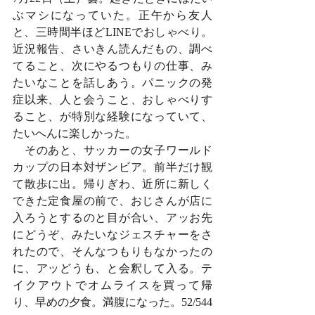
ぶマシになっていた。正午から友人
と、三時間半ほどLINEでおしゃべり。
近況報告、さいきん読んだもの、調べ
てること、次にやるつもりの仕事、み
たいなことを話しあう。パニックの発
症以来、人と会うこと、おしゃべりす
ること、が特別な経験になっていて、
たいへんに楽しかった。
　そのあと、サッカーの女子ワールド
カップの日本対ザンビア。前半だけ観
て散歩に出。帰りぎわ、近所に新しく
できた定食屋の前で、おじさんが店に
入ろうとするのと目が合い、アッお先
にどうぞ、みたいなジェスチャーをさ
れたので、そんなつもりもなかったの
に、アッどうも、と会釈して入る。テ
イクアウトでオムライスを買って帰
り、早めの夕食。満腹になった。52/544