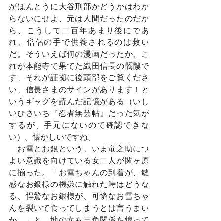
がほんとうに大谷刑部かどうかはわか
らないにせよ、元は人間だったのだか
ら、こうして二百年あまり後にであ
れ、僧侶の手で供養されるのは救い
だ。そういえば何の漫画だったか、こ
れが本能寺で果てた織田信長の髑髏で
す、それが証拠に後頭部をご覧くださ
い、信長さまのサインがあります！と
いうギャグを読んだ記憶がある（いし
いひさいち『忍者無芸帖』だった気が
するが、手元にないので確認できな
い）。懐かしいですね。
　お雪とお銀という、いま竜之助につ
よい意識を向けている女二人が関ヶ原
に揃った。「お雪ちゃんの到着が、敏
感なお銀様の機嫌に触れた時はどうな
る、悍驚なお銀様が、可憐なお雪ちゃ
んを裂いて食ってしまうとは言うまい
か。」と、地の文も三角関係を煽って