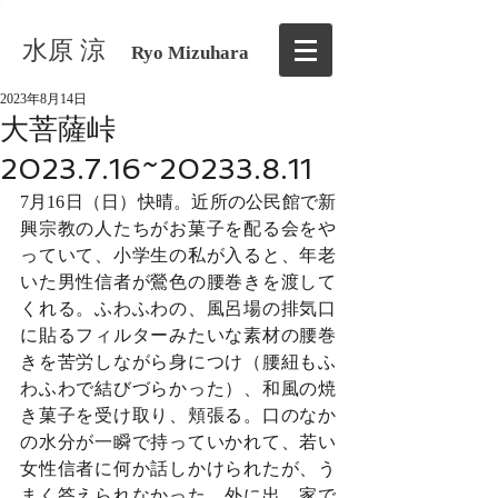
水原 涼
Ryo Mizuhara
2023年8月14日
大菩薩峠
2023.7.16~20233.8.11
7月16日（日）快晴。近所の公民館で新
興宗教の人たちがお菓子を配る会をや
っていて、小学生の私が入ると、年老
いた男性信者が鶯色の腰巻きを渡して
くれる。ふわふわの、風呂場の排気口
に貼るフィルターみたいな素材の腰巻
きを苦労しながら身につけ（腰紐もふ
わふわで結びづらかった）、和風の焼
き菓子を受け取り、頬張る。口のなか
の水分が一瞬で持っていかれて、若い
女性信者に何か話しかけられたが、う
まく答えられなかった。外に出、家で