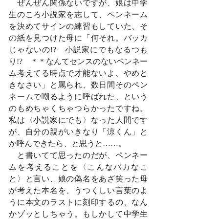
　ぜんぜん関係ないですが、娘は中学
生のころ小説家を志して、ペンネーム
を決めてサインの練習もしていた、そ
の紙を見つけた母に「何それ。バッカ
じゃないの!?　小説家にでもなるつも
り!?　＊＊なんてセンスのないペンネー
ム考えてる時点で才能ないよ、やめと
きなさい」と罵られ、数日間そのペン
ネームで嘲るように呼ばれた、という
のもめちゃくちゃつらかったですね。
私は〈小説家にでも〉なった人間です
が、自分の親がいきなり「涼くん」と
か呼んできたら、と思うと……。
　と書いてて思ったのだが、ペンネー
ムを考えることを〈こんなバカなこ
と〉と言い、娘の偽名をあざ笑った母
が考えた本名を、うつくしい言葉のよ
うに本文のラストに刻印するの、なん
かゾッとしちゃう。もしかして中学生