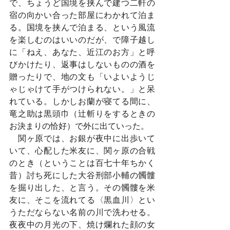
で、ちょうど国境を挟んで建つ二軒の
宿の向かい合った部屋にわかれて泊ま
る。国境を挟んで泊まる、という風流
を楽しむのはいいのだが、で障子越し
に「ねえ、あなた、近江のお方」と呼
びかけたり、返事はしないものの酒を
贈ったりで、地の文も「いよいようじ
ゃじゃけて手がつけられない。」と呆
れている。しかしお蘭が寝てる間に、
竜之助は黒頭巾（辻斬りをするときの
お決まりの恰好）で外に出ていった。
　関ヶ原では、お銀が夜中に出歩いて
いて、心配した米友に、関ヶ原の合戦
のとき（ということは百七十年ちかく
昔）討ち死にした大谷刑部小輔の髑髏
を掘り出した、と言う。その髑髏を米
友に、そこを流れてる〈黒血川〉とい
うただならない名前の川で洗わせる。
夜夜中の月光の下、焼け爛れた顔の女