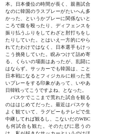
本。日本優位の時間が長く、親善試合
なのに韓国のラスプレーがたいへん多
かった、というかプレーに関係ないと
ころで腹を殴ったり、ディフェンスを
振り払うふりをしてわざと肘打ちをし
たりしていた。とはいえ一方的にやら
れてたわけではなく、日本選手もけっ
こう挑発していた。睨みつけて詰め寄
る、くらいの場面はあったが、乱闘に
はならず。サッカーでも韓国は、こと
日本戦になるとフィジカルに頼った荒
いプレーをする印象があって、いやあ
日韓戦ってこうですよね、となった。
　バスケでここまで荒れた試合を観る
のははじめてだった。最近はバスケを
よく観ていて、ラグビーもテレビで生
中継してれば観るし、こないだのWBC
も何試合も観た。そのたびに思うの
は、私が好きなサッカーというのはほ