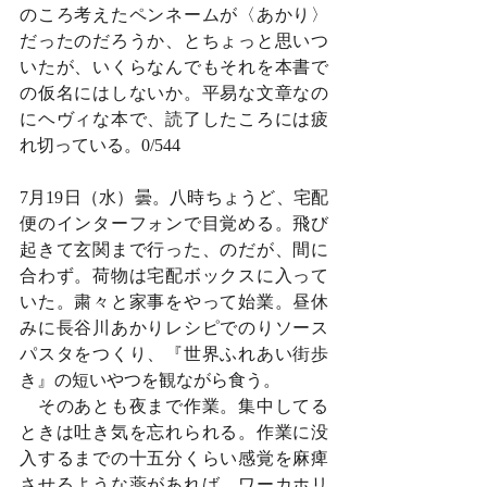
のころ考えたペンネームが〈あかり〉
だったのだろうか、とちょっと思いつ
いたが、いくらなんでもそれを本書で
の仮名にはしないか。平易な文章なの
にヘヴィな本で、読了したころには疲
れ切っている。0/544
7月19日（水）曇。八時ちょうど、宅配
便のインターフォンで目覚める。飛び
起きて玄関まで行った、のだが、間に
合わず。荷物は宅配ボックスに入って
いた。粛々と家事をやって始業。昼休
みに長谷川あかりレシピでのりソース
パスタをつくり、『世界ふれあい街歩
き』の短いやつを観ながら食う。
　そのあとも夜まで作業。集中してる
ときは吐き気を忘れられる。作業に没
入するまでの十五分くらい感覚を麻痺
させるような薬があれば、ワーカホリ