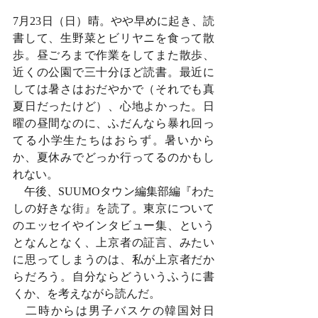
7月23日（日）晴。やや早めに起き、読
書して、生野菜とビリヤニを食って散
歩。昼ごろまで作業をしてまた散歩、
近くの公園で三十分ほど読書。最近に
しては暑さはおだやかで（それでも真
夏日だったけど）、心地よかった。日
曜の昼間なのに、ふだんなら暴れ回っ
てる小学生たちはおらず。暑いから
か、夏休みでどっか行ってるのかもし
れない。
　午後、SUUMOタウン編集部編『わた
しの好きな街』を読了。東京について
のエッセイやインタビュー集、という
となんとなく、上京者の証言、みたい
に思ってしまうのは、私が上京者だか
らだろう。自分ならどういうふうに書
くか、を考えながら読んだ。
　二時からは男子バスケの韓国対日