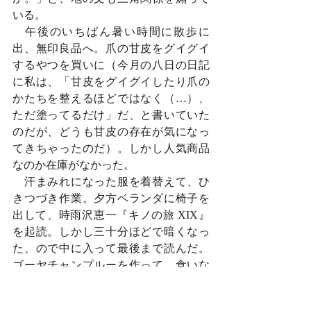
いる。
　午後のいちばん暑い時間に散歩に
出、無印良品へ。爪の甘皮をグイグイ
するやつを買いに（今月の八日の日記
に私は、「甘皮をグイグイしたり爪の
かたちを整えるほどではなく（…）、
ただ塗ってるだけ」だ、と書いていた
のだが、どうも甘皮の存在が気になっ
てきちゃったのだ）。しかし人気商品
なのか在庫がなかった。
　汗まみれになった服を着替えて、ひ
きつづき作業。夕方ベランダに椅子を
出して、時雨沢恵一『キノの旅 XIX』
を起読。しかし三十分ほどで暗くなっ
た、ので中に入って最後まで読んだ。
ゴーヤチャンプルーを作って、食いな
がら『ブリティッシュ・ベイク・オ
フ』のシーズンスリー。最初は十二人