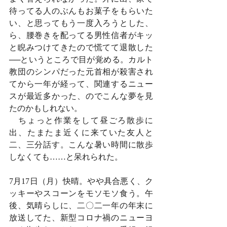
待ってる人のぶんもお菓子をもらいた
い、と思ってもう一度入ろうとした、
ら、腰巻きを配ってる男性信者がキッ
と睨みつけてきたので慌てて退散した
──というところで目が覚める。カルト
教団のシンパだった元首相が殺害され
てから一年が経って、関連するニュー
スが最近多かった、のでこんな夢を見
たのかもしれない。
　ちょっと作業をして昼ごろ散歩に
出、たまたま近くに来ていた友人と
二、三分話す。こんな暑い時間に散歩
しなくても……と呆れられた。
7月17日（月）快晴。やや具合悪く、ク
ッキーやスコーンをモソモソ食う。午
後、気晴らしに、二〇二一年の年末に
放送してた、新型コロナ禍のニューヨ