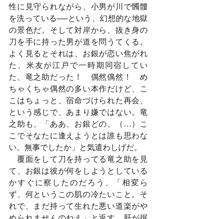
性に見守られながら、小男が川で髑髏
を洗っている──という、幻想的な地獄
の景色だ。そして対岸から、抜き身の
刀を手に持った男が道を問うてくる。
よく見るとそれは、お銀が恋い焦がれ
た、米友が江戸で一時期同宿してい
た、竜之助だった！　偶然偶然！　め
ちゃくちゃ偶然の多い本作だけど、こ
こはちょっと、宿命づけられた再会、
という感じで、あまり嫌ではない。竜
之助も、「ああ、お銀どの、（…）こ
こでそなたに逢えようとは誰も思わな
い。無事でしたか」と気遣わしげだ。
　覆面をして刀を持ってる竜之助を見
て、お銀は彼が何をしようとしている
かすぐに察したのだろう、「相変ら
ず、何というこの肌の冷たいこと。そ
れで、まだ持って生れた悪い道楽がや
められませんのねえ」と返す。肝が据