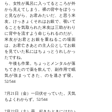
ら、女性が風呂に入ってるところが外
から見えてしまう。裸の背中をぼうっ
と見ながら、お君みたいだ、と思う米
友。けっきょくそれはお銀で、覗いて
ることを気取られた米友は三助がわり
に背中を流すよう命じられるのだが、
米友がお君とお銀を重ねるこの場面
は、お君亡きあとの主人公としてお銀
を見ていた私にはちょっとうれしかっ
たですね。
　午後も作業。ちょっとメンタルが落
ちてきたので薬を飲んで、副作用で眠
気が強まってきた、のを逃さず寝。
52/544
7月21日（金）一日伏せっていた。天気
もよくわからず。52/544
7月22日（土）曇。起きたときにはだい