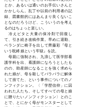
とか、あるいは通いのお手伝いさんと
かかしらん。乱丁や以前の利用者の記
録、図書館的にはあんまり良くないこ
となのだろうけど、こういうのを考え
るのはちょっと楽しい。
　冷えピタと大量の保冷剤で回復し
て、引き続き改稿作業。早めに退勤、
ベランダに椅子を出して齊藤彩『母と
いう呪縛 娘という牢獄』を読。
　母親に強制され、九浪して医学部看
護学科を出、看護師になろうとしたも
のの、助産師になることを強く求めら
れた娘が、母を殺してバラバラに解体
して捨てた、という事件についてのノ
ンフィクション。〈「学歴信仰」に囚
われた人たち、そしてすべての母と娘
に贈りたいノンフィクション〉とのこ
とで、とにかく母がモンスターとして