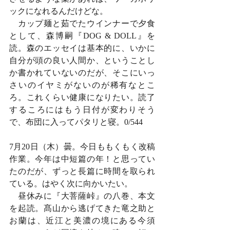
ックになれるんだけどな。
　カップ麺と茹でたウインナーで夕食
として、森博嗣『DOG & DOLL』を
読。森のエッセイは基本的に、いかに
自分が頭の良い人間か、ということし
か書かれていないのだが、そこにいっ
さいのイヤミがないのが稀有なとこ
ろ。これくらい健康になりたい。読了
するころにはもう日付が変わりそう
で、布団に入ってパタリと寝。0/544
7月20日（木）曇。今日ももくもく改稿
作業。今年は中短篇の年！と思ってい
たのだが、ずっと長篇に時間を取られ
ている。はやく次に向かいたい。
　昼休みに『大菩薩峠』の八巻、本文
を起読。髙山から逃げてきた竜之助と
お蘭は、近江と美濃の境にある今須