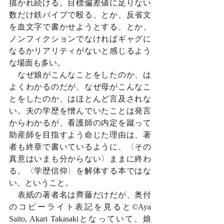
描かれ続ける。目標偏差値に足りない
数だけ鉄パイプで殴る、とか、反省文
を血文字で書かせようとする、とか、
ノンフィクションでなければギャグに
なるかリアリティがないと感じるよう
な場面も多い。
　なぜ娘がこんなことをしたのか、は
よくわかるのだが、なぜ母がこんなこ
とをしたのか、はほとんど言及されな
い。夫の学歴を憎んでいたことは発言
からわかるが、看護師の内定を蹴って
助産師を目指すよう命じた理由は、著
者も終章で書いているように、〈その
真意はいまも分からない〉ままに終わ
る。〈学歴信仰〉を解体する本ではな
い、ということ。
　表紙の著者名は齊藤だけだが、奥付
のコピーライト表記を見ると©Aya 
Saito, Akari Takasakiとなっていて、娘