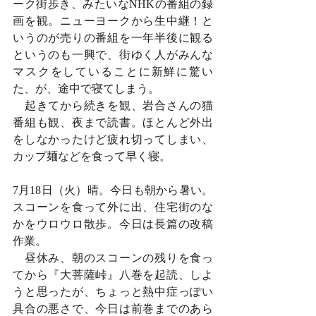
ーク街歩き、みたいなNHKの番組の録
画を観。ニューヨークから生中継！と
いうのが売りの番組を一年半後に観る
というのも一興で、街ゆく人がみんな
マスクをしていることに新鮮に驚い
た、が、途中で寝てしまう。
　起きてから続きを観、岩合さんの猫
番組も観、夜まで読書。ほとんど外出
をしなかったけど疲れ切ってしまい、
カップ麺などを食って早く寝。
7月18日（火）晴。今日も朝から暑い。
スコーンを食って外に出、住宅街のな
かをウロウロ散歩。今日は長篇の改稿
作業。
　昼休み、朝のスコーンの残りを食っ
てから『大菩薩峠』八巻を起読、しよ
うと思ったが、ちょっと熱中症っぽい
具合の悪さで、今日は前巻までのあら