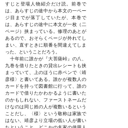
すじと登場人物紹介だけ読。前巻で
は、あらすじの途中から本文の一ペー
ジ目までが落丁していたが、本巻で
は、あらすじの途中に本文が一枚（二
ページ）挟まっている。修理のあとが
あるので、おそらくページが外れてし
まい、直すときに順番を間違えてしま
った、ということだろう。
　十年前に誰かが『大菩薩峠』の八、
九巻を借りたときの貸出レシートも挟
まっていて、上のほうに赤ペンで〈靖
彦様〉と書いてある。誰かが複数人の
カードを持って図書館に行って、誰の
カードで借りたかわかるように書いた
のかもしれない、ファーストネームだ
けなのは同じ姓の人が複数いるという
ことだし、〈様〉という敬称は家族で
はない、靖彦より立場の低い人が書い
たということ。どこかの名家の使用人