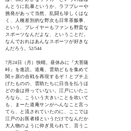
んとうに乱暴というか、ラフプレーや
挑発があって当然、乱闘も珍しくはな
く、人種差別的な野次も日常茶飯事、
という、プレイヤーもファンも野蛮な
スポーツなんだよな、ということだ。
なんでおれはあんなスポーツが好きな
んだろう。52/544
7月24日（月）快晴。昼休みに『大菩薩
峠』を進読。道庵、雲助どもを集めて
関ヶ原の合戦を再現するぞ！とブチ上
げたものの、雲助たちに日当を払うほ
どの金は持っていない。江戸にいたこ
ろなら、こういう大きいことを吹いて
も、まーた道庵サンがへんなこと言っ
てら、と流されていたのに、ここでは
江戸のお医者様というだけでなんだか
大人物のように仰ぎ見られて、言うこ