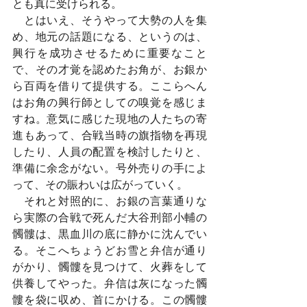
とも真に受けられる。
　とはいえ、そうやって大勢の人を集
め、地元の話題になる、というのは、
興行を成功させるために重要なこと
で、その才覚を認めたお角が、お銀か
ら百両を借りて提供する。ここらへん
はお角の興行師としての嗅覚を感じま
すね。意気に感じた現地の人たちの寄
進もあって、合戦当時の旗指物を再現
したり、人員の配置を検討したりと、
準備に余念がない。号外売りの手によ
って、その賑わいは広がっていく。
　それと対照的に、お銀の言葉通りな
ら実際の合戦で死んだ大谷刑部小輔の
髑髏は、黒血川の底に静かに沈んでい
る。そこへちょうどお雪と弁信が通り
がかり、髑髏を見つけて、火葬をして
供養してやった。弁信は灰になった髑
髏を袋に収め、首にかける。この髑髏