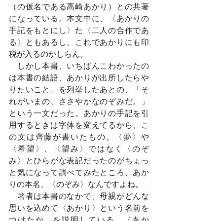
（の仮名である髙崎あかり）との共著
になっている。本文中に、〈あかりの
手記をもとにし〉た〈二人の合作であ
る〉ともあるし、これであかりにも印
税が入るのかしらん。
　しかし本書、いちばんこわかったの
は本書の結語、あかりが出所したらや
りたいこと、を列挙したあとの、「そ
れがいまの、ささやかなのぞみだ。」
という一文だった。あかりの手記を引
用するときは字体を変えてるから、こ
の文は齊藤が書いたもの。〈夢〉や
〈希望〉、〈望み〉ではなく〈のぞ
み〉とひらがな表記だったのがちょっ
と気になって調べてみたところ、あか
りの本名、〈のぞみ〉なんですよね。
　著者は本書のなかで、母親がどんな
思いを込めて〈あかり〉という名前を
つけたか、を説明している。〈あか