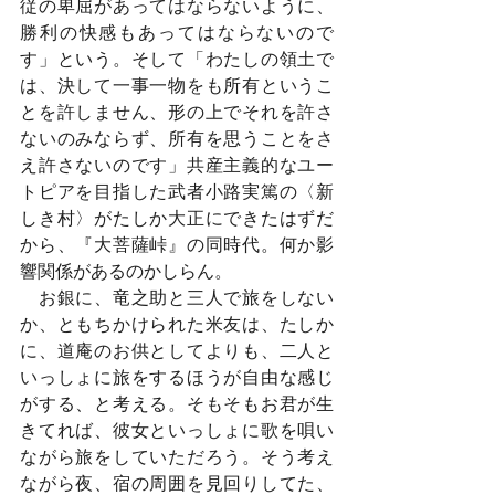
従の卑屈があってはならないように、
勝利の快感もあってはならないので
す」という。そして「わたしの領土で
は、決して一事一物をも所有というこ
とを許しません、形の上でそれを許さ
ないのみならず、所有を思うことをさ
え許さないのです」共産主義的なユー
トピアを目指した武者小路実篤の〈新
しき村〉がたしか大正にできたはずだ
から、『大菩薩峠』の同時代。何か影
響関係があるのかしらん。
　お銀に、竜之助と三人で旅をしない
か、ともちかけられた米友は、たしか
に、道庵のお供としてよりも、二人と
いっしょに旅をするほうが自由な感じ
がする、と考える。そもそもお君が生
きてれば、彼女といっしょに歌を唄い
ながら旅をしていただろう。そう考え
ながら夜、宿の周囲を見回りしてた、