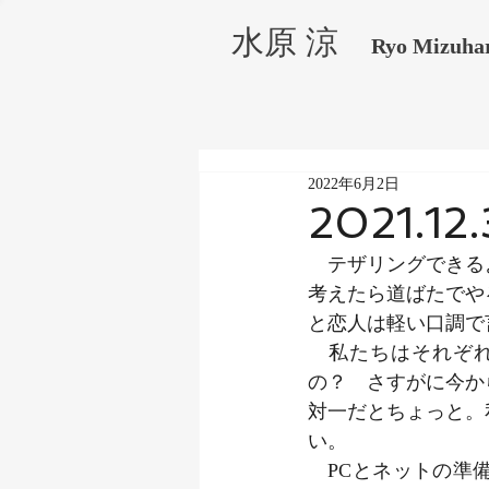
水原 涼
Ryo Mizuha
2022年6月2日
2021.12.
　テザリングできる
考えたら道ばたでや
と恋人は軽い口調で
　私たちはそれぞ
の？　さすがに今か
対一だとちょっと。
い。
　PCとネットの準