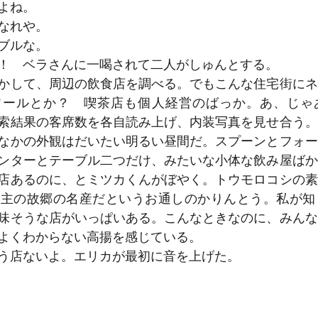
よね。
なれや。
ブルな。
！　ベラさんに一喝されて二人がしゅんとする。
かして、周辺の飲食店を調べる。でもこんな住宅街にネ
ワールとか？　喫茶店も個人経営のばっか。あ、じゃ
索結果の客席数を各自読み上げ、内装写真を見せ合う。
なかの外観はだいたい明るい昼間だ。スプーンとフォー
ンターとテーブル二つだけ、みたいな小体な飲み屋ばか
店あるのに、とミツカくんがぼやく。トウモロコシの素
店主の故郷の名産だというお通しのかりんとう。私が知
味そうな店がいっぱいある。こんなときなのに、みんな
よくわからない高揚を感じている。
う店ないよ。エリカが最初に音を上げた。