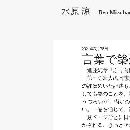
水原 涼
Ryo Mizuha
2021年3月28日
言葉で築
　進藤純孝『ふり向け
　第三の新人の同志
の評伝めいた記述も
しても妻のことを、
うつろいが、衒い
い。一巻を通じて、
　数ページごとに日
かされる。きっとそ