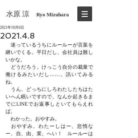
水原 涼
Ryo Mizuhara
2021年10月6日
2021.4.8
　迷っているうちにルールーが言葉を
継いでくる。平日だし、会社員は難し
いかな。
　どうだろう。けっこう自分の裁量で
働けるみたいだし……。訊いてみる
ね。
　うん、どっちにしろわたしたちはた
いへん眠いですので、なんか起きるま
でにLINEでお返事しといてもらえれ
ば。
　わかった。おやすみ。
　おやすみ。わたーしはー、怠惰な
ー、自、由、業、へい！　ルールーは