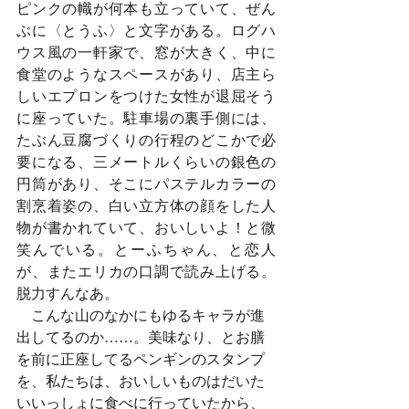
ピンクの幟が何本も立っていて、ぜん
ぶに〈とうふ〉と文字がある。ログハ
ウス風の一軒家で、窓が大きく、中に
食堂のようなスペースがあり、店主ら
しいエプロンをつけた女性が退屈そう
に座っていた。駐車場の裏手側には、
たぶん豆腐づくりの行程のどこかで必
要になる、三メートルくらいの銀色の
円筒があり、そこにパステルカラーの
割烹着姿の、白い立方体の顔をした人
物が書かれていて、おいしいよ！と微
笑んでいる。とーふちゃん、と恋人
が、またエリカの口調で読み上げる。
脱力すんなあ。
　こんな山のなかにもゆるキャラが進
出してるのか……。美味なり、とお膳
を前に正座してるペンギンのスタンプ
を、私たちは、おいしいものはだいた
いいっしょに食べに行っていたから、