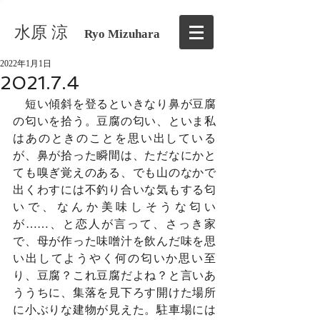
水原 涼
Ryo Mizuhara
2022年1月1日
2021.7.4
　短い傾斜を登るといきなり鼻が豆腐
の匂いを拾う。豆腐の匂い、といま私
はあのときのことを思い出している
が、鼻が拾った瞬間は、ただなにかと
ても嗅ぎ覚えのある、でも山のなかで
出くわすには不釣り合いな気もする匂
いで、なんか美味しそうな匂い
が……、と恋人が言って、さっき家
で、母が作った味噌汁を飲んだ味を思
い出してようやく何の匂いか思い至
り、豆腐？これ豆腐だよね？と言いあ
ううちに、集落を見下ろす開けた場所
に小ぶりな建物が見えた。駐車場には