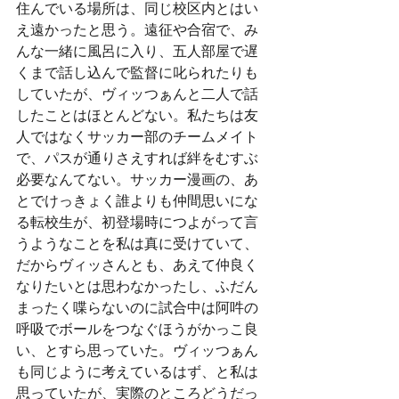
住んでいる場所は、同じ校区内とはい
え遠かったと思う。遠征や合宿で、み
んな一緒に風呂に入り、五人部屋で遅
くまで話し込んで監督に叱られたりも
していたが、ヴィッつぁんと二人で話
したことはほとんどない。私たちは友
人ではなくサッカー部のチームメイト
で、パスが通りさえすれば絆をむすぶ
必要なんてない。サッカー漫画の、あ
とでけっきょく誰よりも仲間思いにな
る転校生が、初登場時につよがって言
うようなことを私は真に受けていて、
だからヴィッさんとも、あえて仲良く
なりたいとは思わなかったし、ふだん
まったく喋らないのに試合中は阿吽の
呼吸でボールをつなぐほうがかっこ良
い、とすら思っていた。ヴィッつぁん
も同じように考えているはず、と私は
思っていたが、実際のところどうだっ