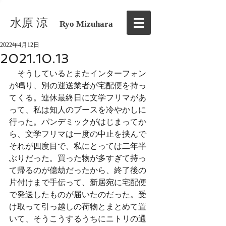
水原 涼
Ryo Mizuhara
2022年4月12日
2021.10.13
　そうしているとまたインターフォン
が鳴り、別の運送業者が宅配便を持っ
てくる。連休最終日に文学フリマがあ
って、私は知人のブースを冷やかしに
行った。パンデミックがはじまってか
ら、文学フリマは一度の中止を挟んで
それが四度目で、私にとっては二年半
ぶりだった。買った物が多すぎて持っ
て帰るのが億劫だったから、終了後の
片付けまで手伝って、新居宛に宅配便
で発送したものが届いたのだった。受
け取って引っ越しの荷物とまとめて置
いて、そうこうするうちにニトリの通