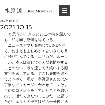
水原 涼
Ryo Mizuhara
2022年4月14日
2021.10.15
、と思うが、きっとどこの街を選んで
も、私は同じ感慨を得ている。
　ニュースアプリを閉じてLINEを開
く。おまえもまじめか！といきなり目
に飛びこんでくる。エリカだ。ルール
ーが、本人は決してそんな表情をする
ことのない、涙を流して大笑いする顔
文字を返している。すこし履歴を遡っ
てようやく、私が、宇野原さんのばか
丁寧なメッセージに合わせて、くそま
じめなコメントをしていたことを思い
出す。遅れてきたつっこみだ、と思っ
たが、エリカの発言は私の一分後に送