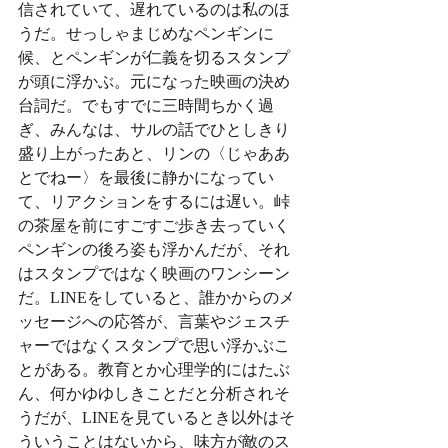
信されていて、遅れているのは私のほ
うだ。せっしゃまじめなペンギンに
候、とペンギンが仁義を切るスタンプ
が頭に浮かぶ。元になった映画の決め
台詞だ。でもすでに三時間ちかく過
ぎ、みんなは、サルの話でひとしきり
盛り上がったあと、リンの〈じゃああ
とでねー〉を最後に静かになってい
て、リアクションをするには遅い。峠
の茶屋を前にすごすご歩き去っていく
ペンギンの後ろ姿も浮かんだが、それ
はスタンプではなく映画のワンシーン
だ。LINEをしていると、誰かからのメ
ッセージへの応答が、言葉やジェスチ
ャーではなくスタンプで思い浮かぶこ
とがある。教育とか心理学的にはたぶ
ん、何かゆゆしきことだと分析されそ
うだが、LINEを見ているとき以外はそ
ういうことはないから、味方が敵のス