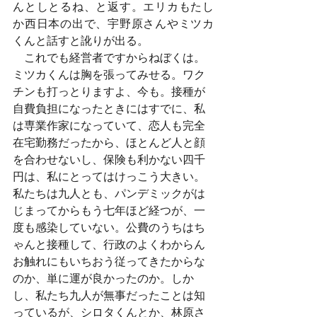
んとしとるね、と返す。エリカもたし
か西日本の出で、宇野原さんやミツカ
くんと話すと訛りが出る。
　これでも経営者ですからねぼくは。
ミツカくんは胸を張ってみせる。ワク
チンも打っとりますよ、今も。接種が
自費負担になったときにはすでに、私
は専業作家になっていて、恋人も完全
在宅勤務だったから、ほとんど人と顔
を合わせないし、保険も利かない四千
円は、私にとってはけっこう大きい。
私たちは九人とも、パンデミックがは
じまってからもう七年ほど経つが、一
度も感染していない。公費のうちはち
ゃんと接種して、行政のよくわからん
お触れにもいちおう従ってきたからな
のか、単に運が良かったのか。しか
し、私たち九人が無事だったことは知
っているが、シロタくんとか、林原さ