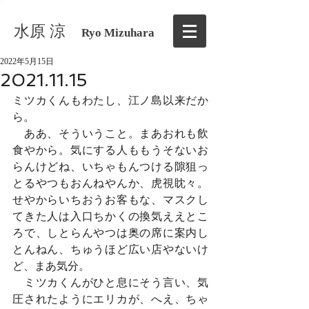
水原 涼
Ryo Mizuhara
2022年5月15日
2021.11.15
ミツカくんもわたし、江ノ島以来だか
ら。
　ああ、そういうこと。まあおれも飲
食やから。気にする人ももうそないお
らんけどね、いちゃもんつける隙狙っ
とるやつもおんねやんか、虎視眈々。
せやからいちおうお客もな、マスクし
てきた人は入口ちかくの換気ええとこ
ろで、しとらんやつは奥の席に案内し
とんねん、ちゅうほど広い店やないけ
ど、まあ気分。
　ミツカくんがひと息にそう言い、気
圧されたようにエリカが、へえ、ちゃ