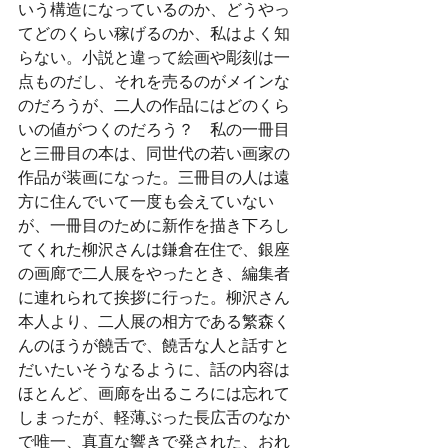
いう構造になっているのか、どうやっ
てどのくらい稼げるのか、私はよく知
らない。小説と違って絵画や彫刻は一
点ものだし、それを売るのがメインな
のだろうが、二人の作品にはどのくら
いの値がつくのだろう？　私の一冊目
と三冊目の本は、同世代の若い画家の
作品が装画になった。三冊目の人は遠
方に住んでいて一度も会えていない
が、一冊目のために新作を描き下ろし
てくれた柳沢さんは鎌倉在住で、銀座
の画廊で二人展をやったとき、編集者
に連れられて挨拶に行った。柳沢さん
本人より、二人展の相方である繁森く
んのほうが饒舌で、饒舌な人と話すと
だいたいそうなるように、話の内容は
ほとんど、画廊を出るころには忘れて
しまったが、軽薄ぶった長広舌のなか
で唯一、真直な響きで発された、おれ