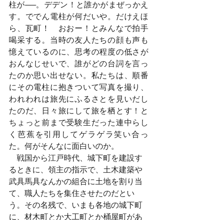
柱が──。デデン！と誰かがまぜっかえ
す。ででん電柱が何だいや。だけえほ
ら、瓦町！　おおー！とみんなで拍手
喝采する。当時の友人たちの顔も声も
憶えているのに、思考の程度の低さが
おんなじせいで、誰がどの台詞を言っ
たのか思い出せない。私たちは、順番
にその電柱に抱きついて写真を撮り、
われわれは旅先にふるさとを見いだし
たのだ、日々旅にして旅を栖とす！と
ちょっと前まで受験生だった連中らし
く芭蕉を引用してゲラゲラ笑い合っ
た。何がそんなに面白いのか。
　戦国から江戸時代、城下町を建設す
るときに、領主の指示で、土木建築や
武具馬具なんかの組合に土地を割り当
て、職人たちを集住させたのだとい
う。その名残で、いまも各地の城下町
に、材木町とか大工町とか桶屋町があ