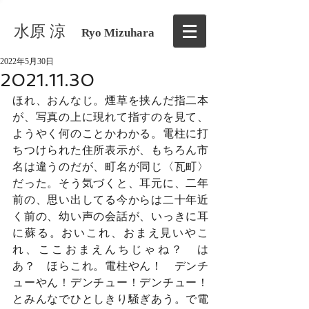
水原 涼
Ryo Mizuhara
2022年5月30日
2021.11.30
ほれ、おんなじ。煙草を挟んだ指二本
が、写真の上に現れて指すのを見て、
ようやく何のことかわかる。電柱に打
ちつけられた住所表示が、もちろん市
名は違うのだが、町名が同じ〈瓦町〉
だった。そう気づくと、耳元に、二年
前の、思い出してる今からは二十年近
く前の、幼い声の会話が、いっきに耳
に蘇る。おいこれ、おまえ見いやこ
れ、ここおまえんちじゃね？　は
あ？　ほらこれ。電柱やん！　デンチ
ューやん！デンチュー！デンチュー！
とみんなでひとしきり騒ぎあう。で電