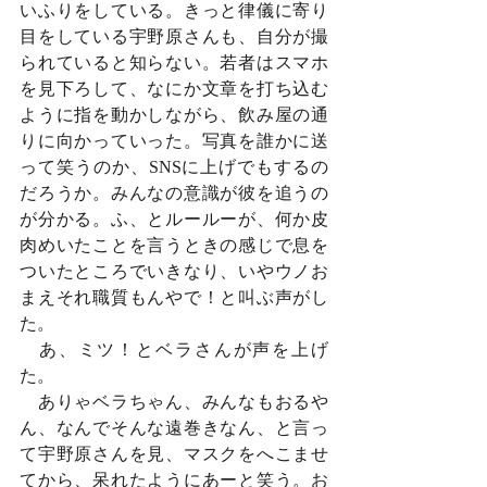
いふりをしている。きっと律儀に寄り
目をしている宇野原さんも、自分が撮
られていると知らない。若者はスマホ
を見下ろして、なにか文章を打ち込む
ように指を動かしながら、飲み屋の通
りに向かっていった。写真を誰かに送
って笑うのか、SNSに上げでもするの
だろうか。みんなの意識が彼を追うの
が分かる。ふ、とルールーが、何か皮
肉めいたことを言うときの感じで息を
ついたところでいきなり、いやウノお
まえそれ職質もんやで！と叫ぶ声がし
た。
　あ、ミツ！とベラさんが声を上げ
た。
　ありゃベラちゃん、みんなもおるや
ん、なんでそんな遠巻きなん、と言っ
て宇野原さんを見、マスクをへこませ
てから、呆れたようにあーと笑う。お