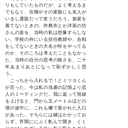
りもしていたものだが、よく考えるま
でもなく、住職やその家族にも友人が
いるし通販だって使うだろう。袈裟を
着てないときの、作務衣とか洋装の坊
さんの姿を、当時の私は想像すらしな
い。学校の外にいる担任教師や、合戦
をしてないときの大名が何をやってる
のか、そのころは考えたこともなかっ
た。当時の自分の思考の狭さを、二十
年あまりあとになって恥ずかしく思
う。
　こっちから入れるで！とミツカくん
が言った。今は私の浅慮の記憶より恋
人のミーティングだ。我に返って視線
を上げると、門から五メートルほどの
塀の途中に、これも柵で塞がれた入口
があった。そちらには鍵はかかってお
らず、宵闇ににぶく軋んで開き、くく