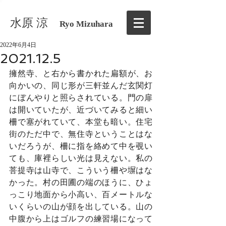
水原 涼
Ryo Mizuhara
2022年6月4日
2021.12.5
擁然寺、と右から書かれた扁額が、お
向かいの、同じ形が三軒並んだ玄関灯
にぼんやりと照らされている。門の扉
は開いていたが、近づいてみると細い
柵で塞がれていて、本堂も暗い。住宅
街のただ中で、無住寺ということはな
いだろうが、柵に指を絡めて中を覗い
ても、庫裡らしい光は見えない。私の
菩提寺は山寺で、こういう柵や塀はな
かった。村の田圃の端のほうに、ひょ
っこり地面から小高い、百メートルな
いくらいの山が顔を出している。山の
中腹から上はゴルフの練習場になって