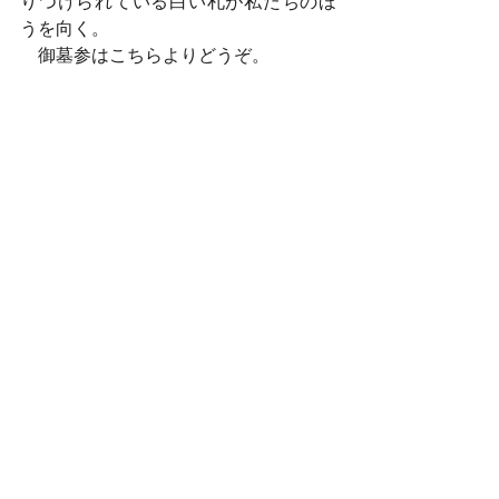
りつけられている白い札が私たちのほ
うを向く。
　御墓参はこちらよりどうぞ。
　火の後始末に御協力願い〼。
　ずっと無言だった恋人が読み上げ
る。
2021.12.6
2021.12.4
明日から今日まで
コメント