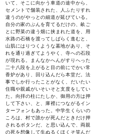
いて、そこに向かう車道の途中から、
セメントで舗装された、人ふたりすれ
違うのがやっとの細道が延びている。
自分の家のぶんを育てるだけの、畝ご
とに野菜の違う畑に挟まれた道を、用
水路の石橋を渡ってしばらく進むと、
山肌にはりつくような墓地があり、そ
れを通り過ぎてようやく、寺への石段
が現れる。まんなかへんがすりへった
二十八段を上がると目の前にでかい常
香炉があり、回り込んだら本堂だ。法
事でしか行ったことがなく、だいたい
住職や親戚がいそいそと支度をしてい
た。向拝の柱にたしか、御用の方は押
して下さい、と、庫裡につながるイン
ターフォンもあった。中学生くらいの
ころは、村で誰かが死んだときだけ押
されるボタンだ、と思い込んで、両親
の死を想像して生ぬるくほくそ笑んだ