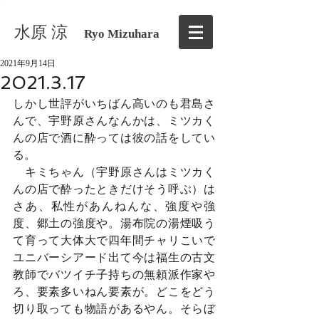
水原 涼
Ryo Mizuhara
2021年9月14日
2021.3.17
しかし世評がいちばん高いのも君島さ
んで、宇野原さんなんかは、ミツカく
んの店で酒に酔っては彼の話をしてい
る。
　キミちゃん（宇野原さんはミツカく
んの店で酔ったときだけそう呼ぶ）は
さあ、私性があんねんな、強度や強
度、郷土の強度や。湯布院の湯煙吸う
て育って大体大で四年間チャリこいで
ユニバーシアード出て今は福生の古文
教師でバツイチ子持ちの無頼派作家や
ろ、要素多いねん要素が。どこをどう
切り取っても物語があるやん。そらぼ