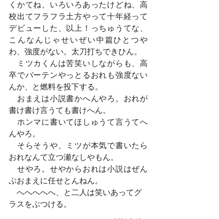
くかてね、いろいろあったけどね、高
校出てフラフラ土方やって十年経って
デビューした、以上！っちゅうてな、
こんなんじゃせいぜい中篇ひとつや
わ、強度がない。太刀打ちできひん。
　ミツカくんは苦笑いしながらも、高
卒でバーテンやっとるおれも強度ない
んか、と燃料を投下する。
　おまえは小説書かへんやろ。おれが
書け書け言うても書けへん。
　ホンマに書いてほしゅうて言うてへ
んやろ。
　そらそうや、ミツが本気で書いたら
おれなんて立つ瀬なしやもん。
　せやろ。せやからおれは小説はぜん
ぶおまえに任せとんねん。
　へへへへへ、と二人は笑いあってグ
ラスをぶつける。