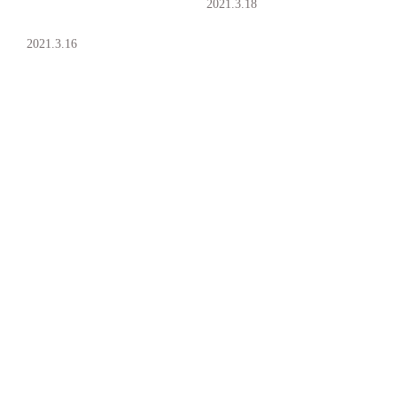
2021.3.18
2021.3.16
明日から今日まで
コメント
コメントを追加…
© 2020 by Ryo Mizuhara. Proudly
created with
WIX.COM