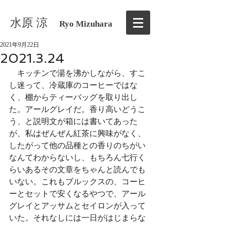
水原 涼
Ryo Mizuhara
2021年9月22日
2021.3.24
　キッチンで湯を沸かしながら、すこ
し迷って、冷蔵庫のコーヒーではな
く、棚からティーバッグを取り出し
た。アールグレイだ。香り高いどうこ
う、と説明文が箱には書いてあった
が、私はぜんぜん紅茶に興味がなく、
したがって他の品種との香りのちがい
なんてわからないし、もちろん七行く
らいあるその文章をちゃんと読んでも
いない。これもブルックスの、コーヒ
ーとセットで安くなるやつで、アール
グレイとアッサムとセイロンが入って
いた。それなしには一日がはじまらな