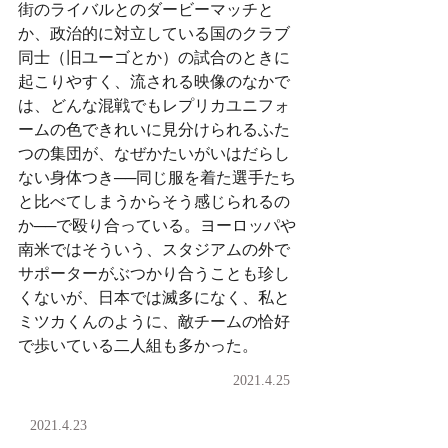
街のライバルとのダービーマッチと
か、政治的に対立している国のクラブ
同士（旧ユーゴとか）の試合のときに
起こりやすく、流される映像のなかで
は、どんな混戦でもレプリカユニフォ
ームの色できれいに見分けられるふた
つの集団が、なぜかたいがいはだらし
ない身体つき──同じ服を着た選手たち
と比べてしまうからそう感じられるの
か──で殴り合っている。ヨーロッパや
南米ではそういう、スタジアムの外で
サポーターがぶつかり合うことも珍し
くないが、日本では滅多になく、私と
ミツカくんのように、敵チームの恰好
で歩いている二人組も多かった。
2021.4.25
2021.4.23