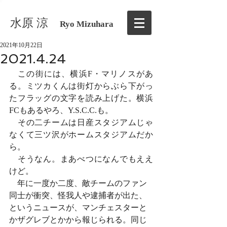
水原 涼
Ryo Mizuhara
2021年10月22日
2021.4.24
　この街には、横浜F・マリノスがあ
る。ミツカくんは街灯からぶら下がっ
たフラッグの文字を読み上げた。横浜
FCもあるやろ、Y.S.C.C.も。
　その二チームは日産スタジアムじゃ
なくて三ツ沢がホームスタジアムだか
ら。
　そうなん。まあべつになんでもええ
けど。
　年に一度か二度、敵チームのファン
同士が衝突、怪我人や逮捕者が出た、
というニュースが、マンチェスターと
かザグレブとかから報じられる。同じ