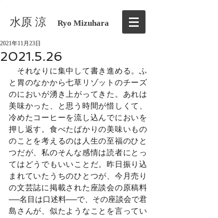
水原 涼
Ryo Mizuhara
2021年11月23日
2021.5.26
　それなりに集中して書き進める。ふ
と胃のなかから七草リゾットのチーズ
のにおいが湧き上がってきた。あれは
美味かった、と思う時間が惜しくて、
冷めたコーヒーを流し込んでにおいを
押し返す。食べたばかりの美味いもの
のことを考えるのは人生の至福のひと
つだが、私のそんな感情は読者にとっ
てはどうでもいいことだ。昨日振り込
まれていたうちのひとつが、今月売り
の文芸誌に掲載された座談会の原稿料
──名目は口述料──で、その座談会で君
島さんが、似たようなことを言ってい