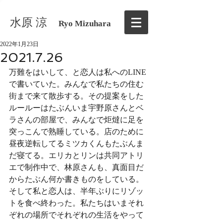
水原 涼
Ryo Mizuhara
2022年1月23日
2021.7.26
万難をはいして、と恋人は私へのLINE
で書いていた。みんなで私たちの住む
街まで来て散歩する。その提案をした
ルールーはたぶんいま宇野原さんとベ
ラさんの部屋で、みんなで炬燵に足を
突っこんで熟睡している。店のために
昼夜逆転してるミツカくんもたぶんま
だ寝てる。エリカとリンは共同アトリ
エで制作中で、林原さんも、真面目だ
からたぶん何か書きものをしている。
そして私と恋人は、半年ぶりにリゾッ
トを食べ終わった。私たちはいまそれ
ぞれの場所でそれぞれの生活をやって