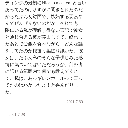
ティングの最初にNice to meet youと言い
あってたのはさすがに聞きとれたのだ
からたぶん初対面で、嫉妬する要素な
んてぜんぜんないのだが、それでも、
隣にいる私が理解し得ない言語で彼女
と通じ合える彼が羨ましくて、終わっ
たあとでご飯を食べながら、どんな話
をしてたのか根掘り葉掘り訊いた。彼
女は、たぶん私のそんな子供じみた感
情に気づいてはいただろうが、部外者
に話せる範囲内で何でも教えてくれ
て、私は、あっギレンホールって言っ
てたのはわかったよ！と喜んだりし
た。
2021.7.30
2021.7.28