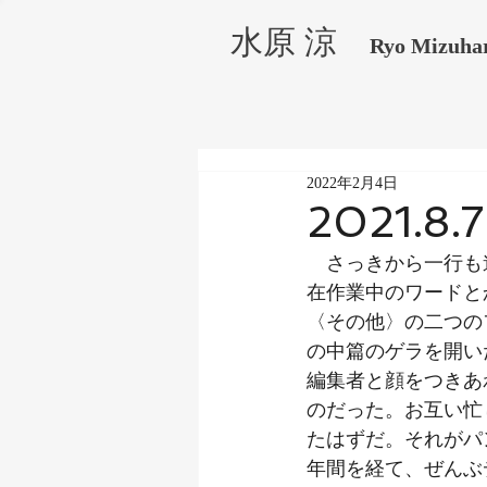
水原 涼
Ryo Mizuha
2022年2月4日
2021.8.7
　さっきから一行も
在作業中のワードと
〈その他〉の二つの
の中篇のゲラを開い
編集者と顔をつきあ
のだった。お互い忙
たはずだ。それがパ
年間を経て、ぜんぶ