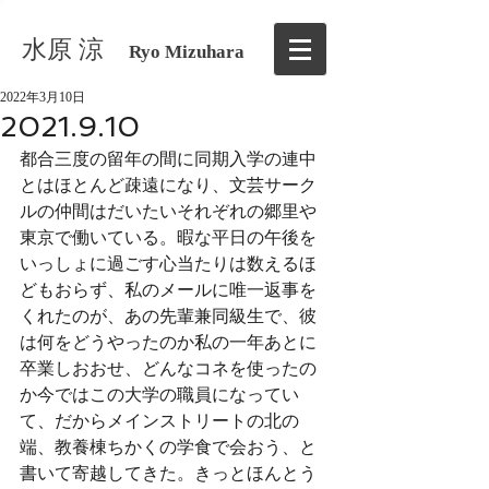
水原 涼
Ryo Mizuhara
2022年3月10日
2021.9.10
都合三度の留年の間に同期入学の連中
とはほとんど疎遠になり、文芸サーク
ルの仲間はだいたいそれぞれの郷里や
東京で働いている。暇な平日の午後を
いっしょに過ごす心当たりは数えるほ
どもおらず、私のメールに唯一返事を
くれたのが、あの先輩兼同級生で、彼
は何をどうやったのか私の一年あとに
卒業しおおせ、どんなコネを使ったの
か今ではこの大学の職員になってい
て、だからメインストリートの北の
端、教養棟ちかくの学食で会おう、と
書いて寄越してきた。きっとほんとう